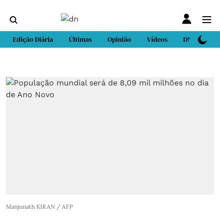
Edição Diária
Últimas
Opinião
Vídeos
DN Sport
Manjunath KIRAN / AFP