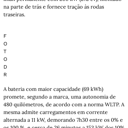
na parte de trás e fornece tração às rodas
traseiras.
F
O
T
O
D
R
A bateria com maior capacidade (69 kWh)
promete, segundo a marca, uma autonomia de
480 quilómetros, de acordo com a norma WLTP. A
mesma admite carregamentos em corrente
alternada a 11 kW, demorando 7h30 entre os 0% e
os 100 %, e cerca de 26 minutos a 153 kW dos 10%