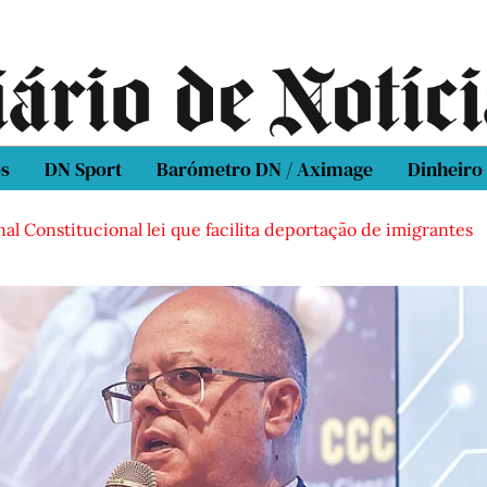
os
DN Sport
Barómetro DN / Aximage
Dinheiro
al Constitucional lei que facilita deportação de imigrantes