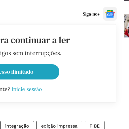
Siga-nos
ra continuar a ler
tigos sem interrupções.
esso ilimitado
ante?
Inicie sessão
integração
edição impressa
FIBE