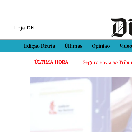
Loja DN
Edição Diária
Últimas
Opinião
Víde
ÚLTIMA HORA
Seguro envia ao Tribun