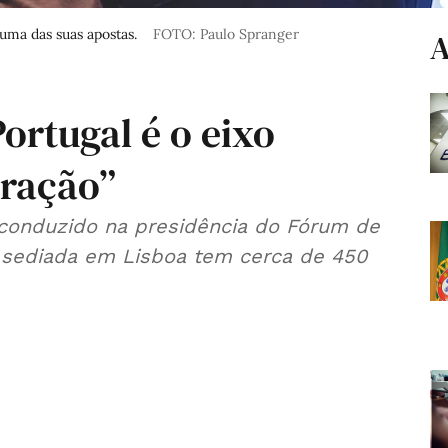
 uma das suas apostas.
FOTO: Paulo Spranger
A
Portugal é o eixo
gração”
econduzido na presidência do Fórum de
e sediada em Lisboa tem cerca de 450