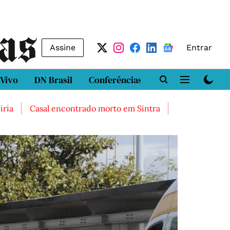
Assine
Entrar
 Vivo
DN Brasil
Conferências
DN LAB
Class
Casal encontrado morto em Sintra
Três feridos graves ap