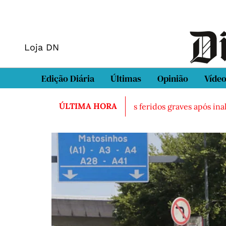
Loja DN
Edição Diária
Últimas
Opinião
Víde
ÚLTIMA HORA
ado morto em Sintra
Três feridos graves após inalação de