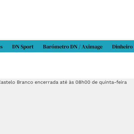
os
DN Sport
Barómetro DN / Aximage
Dinheiro