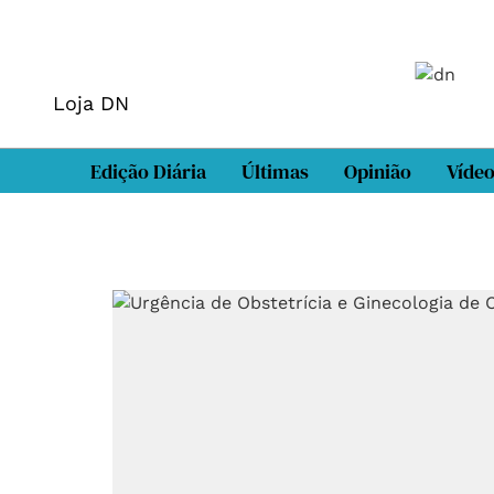
Loja DN
Edição Diária
Últimas
Opinião
Víde