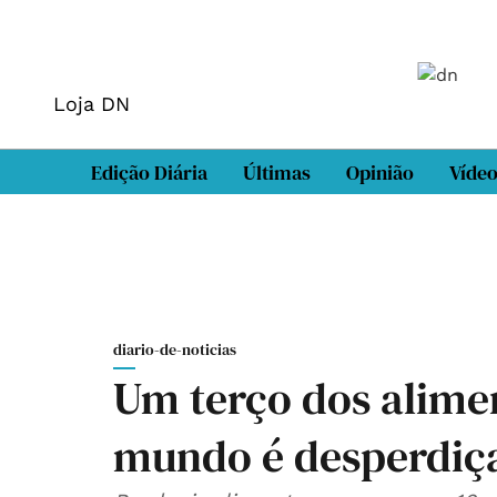
Loja DN
Edição Diária
Últimas
Opinião
Víde
diario-de-noticias
Um terço dos alime
mundo é desperdiç