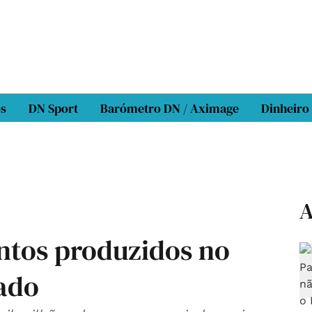
os
DN Sport
Barómetro DN / Aximage
Dinheiro
A
ntos produzidos no
ado