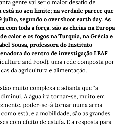
tanta gente vai ser o maior desafio de
 está no seu limite; na verdade parece que
9 julho, segundo o overshoot earth day. As
am com toda a força, são as cheias na Europa
 de calor e os fogos na Turquia, na Grécia e
sabel Sousa, professora do Instituto
denadora do centro de investigação LEAF
iculture and Food), uma rede composta por
cas da agricultura e alimentação.
estão muito complexa e adianta que "a
l diminui. A água irá tornar-se, muito em
lizmente, poder-se-á tornar numa arma
l como está, e a mobilidade, são as grandes
es com efeito de estufa. E a resposta para