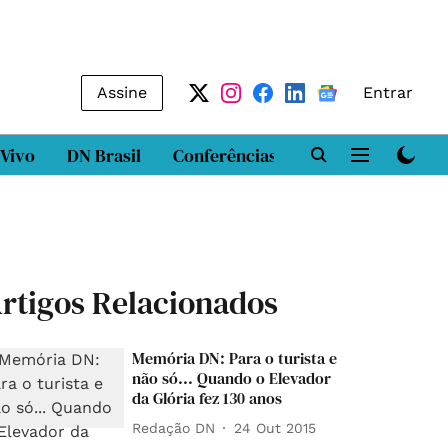
Assine
Entrar
 Vivo
DN Brasil
Conferências
DN LAB
Class
rtigos Relacionados
Memória DN: Para o turista e
não só... Quando o Elevador
da Glória fez 130 anos
Redação DN
24 Out 2015