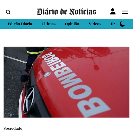
Edição Diária
Últimas
Opinião
Vídeos
DN Sport
Sociedade