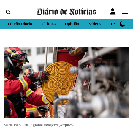
Edição Diária
Últimas
Opinião
Vídeos
DN Sport
Maria João Gala / global Imagens (Arquivo)