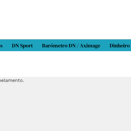
os
DN Sport
Barómetro DN / Aximage
Dinheiro