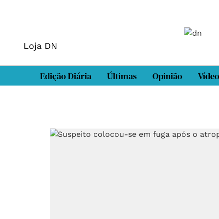
Loja DN
Edição Diária
Últimas
Opinião
Víde