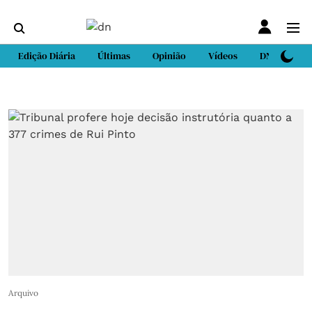
Edição Diária
Últimas
Opinião
Vídeos
DN Sport
Arquivo