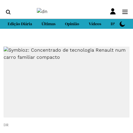
Edição Diária
Últimas
Opinião
Vídeos
DN Sport
DR