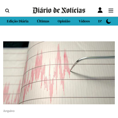
Edição Diária
Últimas
Opinião
Vídeos
DN Sport
Arquivo