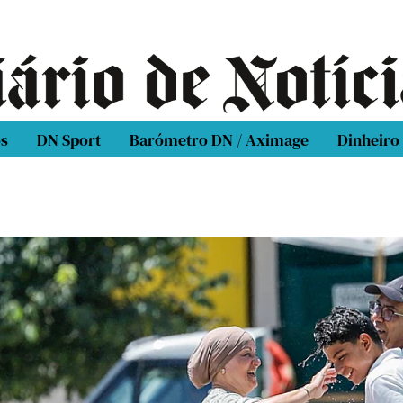
os
DN Sport
Barómetro DN / Aximage
Dinheiro