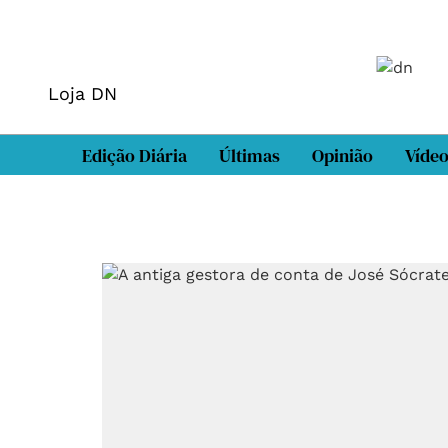
Loja DN
Edição Diária
Últimas
Opinião
Víde