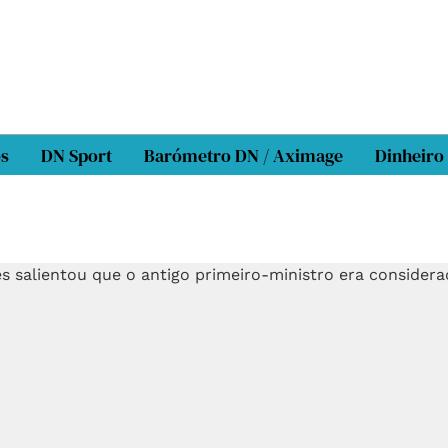
os
DN Sport
Barómetro DN / Aximage
Dinheiro