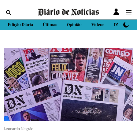
Edição Diária
Últimas
Opinião
Vídeos
DN Sport
Leonardo Negrão