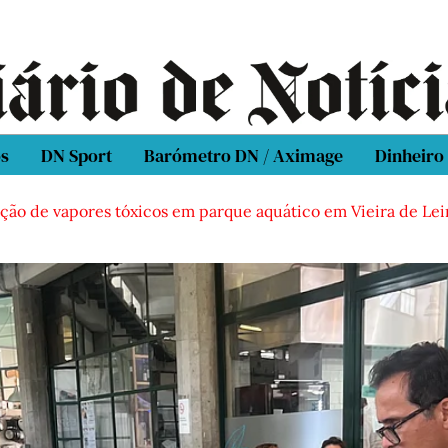
os
DN Sport
Barómetro DN / Aximage
Dinheiro
pores tóxicos em parque aquático em Vieira de Leiria
Cas