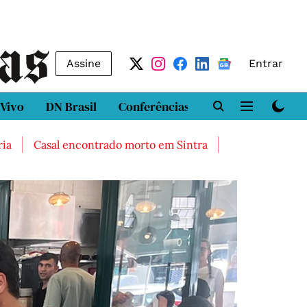
Assine
Entrar
 Vivo
DN Brasil
Conferências
DN LAB
Class
al encontrado morto em Sintra
Três feridos graves após 