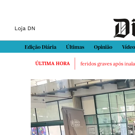
Loja DN
Edição Diária
Últimas
Opinião
Víde
ÚLTIMA HORA
morto em Sintra
Três feridos graves após inalação de va