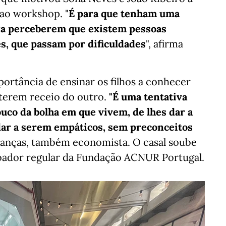
, ao workshop. "
É para que tenham uma
ra perceberem que existem pessoas
es, que passam por dificuldades
", afirma
portância de ensinar os filhos a conhecer
o terem receio do outro.
"É uma tentativa
ouco da bolha em que vivem, de lhes dar a
dar a serem empáticos, sem preconceitos
crianças, também economista. O casal soube
oador regular da Fundação ACNUR Portugal.