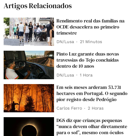
Artigos Relacionados
Rendimento real das famílias na
OCDE desacelera no primeiro
trimestre
DN/Lusa
21 Minutos
Pinto Luz garante duas novas
travessias do Tejo concluídas
dentro de 10 anos
DN/Lusa
1 Hora
Em seis meses arderam 53.731
hectares em Portugal. O segundo
pior registo desde Pedrógão
Carlos Ferro
2 Horas
DGS diz que crianças pequenas
“nunca devem olhar diretamente
para o sol”, mesmo com óculos