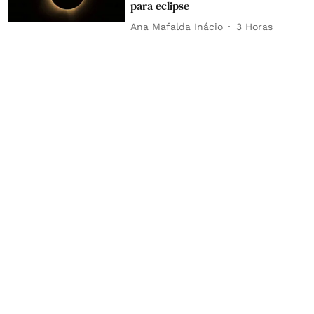
para eclipse
Ana Mafalda Inácio
3 Horas