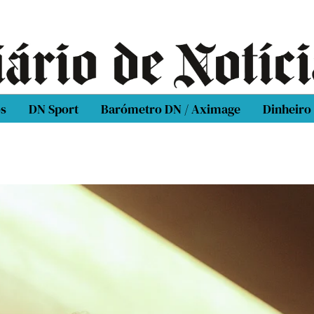
os
DN Sport
Barómetro DN / Aximage
Dinheiro