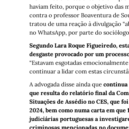
haviam feito, porque o objetivo das m
contra o professor Boaventura de Sou
tratou de uma reação à divulgação “a
no WhatsApp, por parte do sociólogo
Segundo Lara Roque Figueiredo, esta
desgaste provocado por um processo
“Estavam esgotadas emocionalmente 
continuar a lidar com estas circunstâ
A advogada disse ainda que
continua
que resulta do relatório final da C
Situações de Assédio no CES, que f
2024, bem como numa carta em que 1
judiciárias portuguesas a investiga
criminosas mencionadas no docume