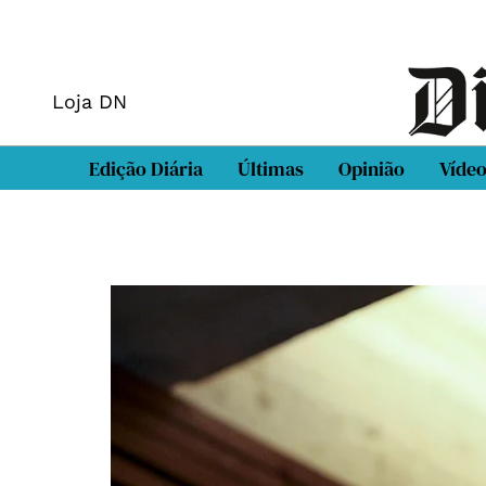
Loja DN
Edição Diária
Últimas
Opinião
Víde