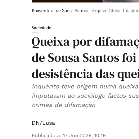
Boaventura de Sousa Santos
Arquivo Global Imagen
Sociedade
Queixa por difamaç
de Sousa Santos foi
desistência das que
Inquérito teve origem numa queixa
imputavam ao sociólogo factos susc
crimes de difamação
DN/Lusa
Publicado a
:
17 Jun 2026, 10:19