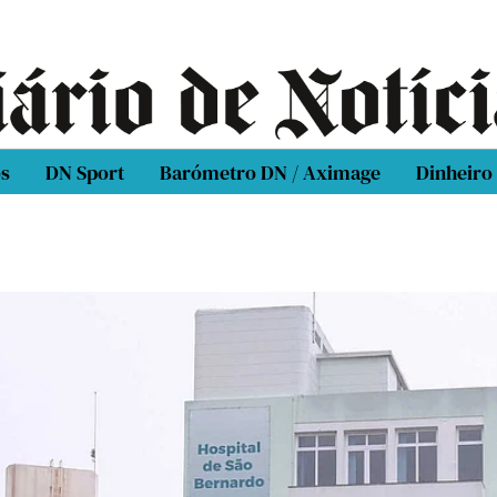
os
DN Sport
Barómetro DN / Aximage
Dinheiro