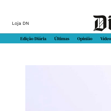
Loja DN
Edição Diária
Últimas
Opinião
Víde