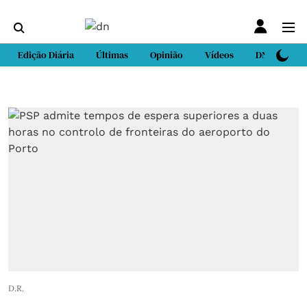
Edição Diária
Últimas
Opinião
Vídeos
DN Sport
D.R.