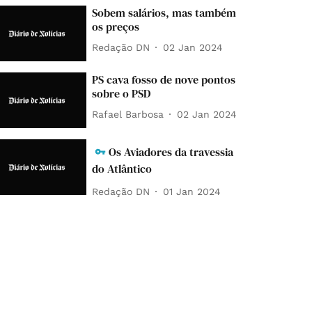
Sobem salários, mas também
os preços
Redação DN
02 Jan 2024
PS cava fosso de nove pontos
sobre o PSD
Rafael Barbosa
02 Jan 2024
Os Aviadores da travessia
do Atlântico
Redação DN
01 Jan 2024