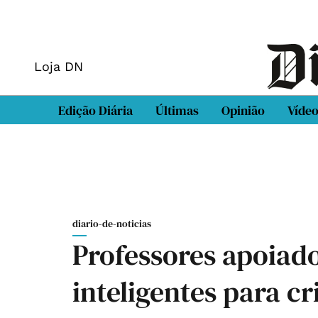
Loja DN
Edição Diária
Últimas
Opinião
Víde
diario-de-noticias
Professores apoiad
inteligentes para c