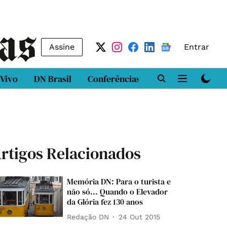
Assine
Entrar
 Vivo
DN Brasil
Conferências
DN LAB
Class
rtigos Relacionados
Memória DN: Para o turista e
não só... Quando o Elevador
da Glória fez 130 anos
Redação DN
24 Out 2015