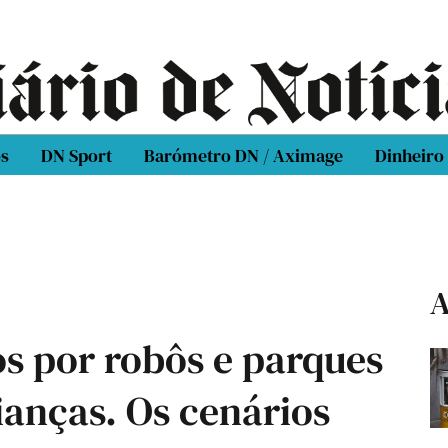
os
DN Sport
Barómetro DN / Aximage
Dinheiro
A
os por robôs e parques
rianças. Os cenários