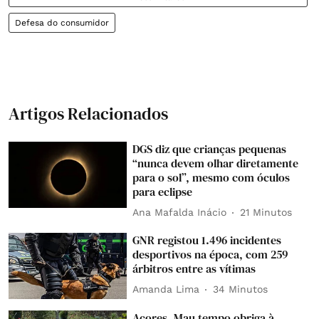
Defesa do consumidor
Artigos Relacionados
DGS diz que crianças pequenas
“nunca devem olhar diretamente
para o sol”, mesmo com óculos
para eclipse
Ana Mafalda Inácio
21 Minutos
GNR registou 1.496 incidentes
desportivos na época, com 259
árbitros entre as vítimas
Amanda Lima
34 Minutos
Açores. Mau tempo obriga à