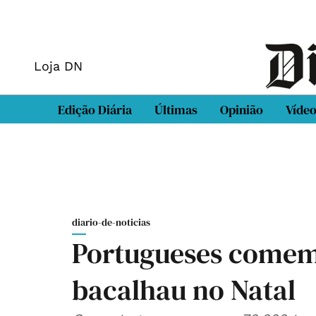
Loja DN
Edição Diária
Últimas
Opinião
Víde
diario-de-noticias
Portugueses comem 
bacalhau no Natal