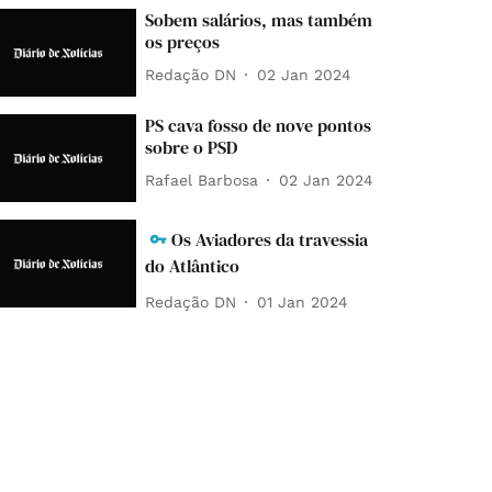
Sobem salários, mas também
os preços
Redação DN
02 Jan 2024
PS cava fosso de nove pontos
sobre o PSD
Rafael Barbosa
02 Jan 2024
Os Aviadores da travessia
do Atlântico
Redação DN
01 Jan 2024