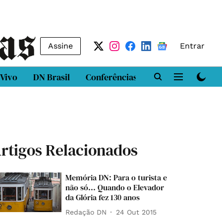
Assine
Entrar
 Vivo
DN Brasil
Conferências
DN LAB
Class
rtigos Relacionados
Memória DN: Para o turista e
não só... Quando o Elevador
da Glória fez 130 anos
Redação DN
24 Out 2015