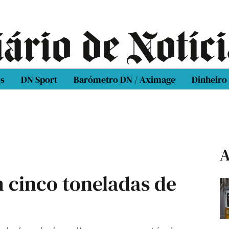
os
DN Sport
Barómetro DN / Aximage
Dinheiro
A
cinco toneladas de