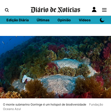
Edição Diária
Últimas
Opinião
Vídeos
DN Spo
O monte submarino Gorringe é um hotspot de biodiversidade
Fundação
Oceano Azul