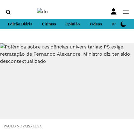
Edição Diária
Últimas
Opinião
Vídeos
DN Sport
PAULO NOVAIS/LUSA