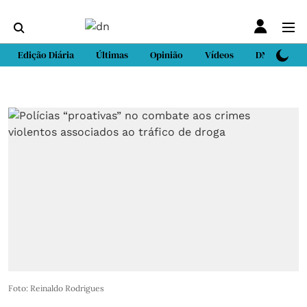
Edição Diária
Últimas
Opinião
Vídeos
DN Sport
Foto: Reinaldo Rodrigues