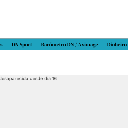
os
DN Sport
Barómetro DN / Aximage
Dinheiro