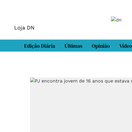
Loja DN
Edição Diária
Últimas
Opinião
Víde