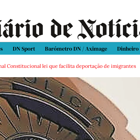
os
DN Sport
Barómetro DN / Aximage
Dinheiro
al Constitucional lei que facilita deportação de imigrantes