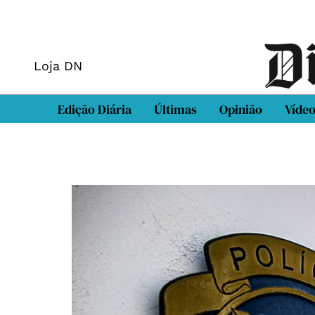
Loja DN
Edição Diária
Últimas
Opinião
Víde