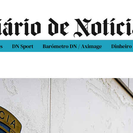
os
DN Sport
Barómetro DN / Aximage
Dinheiro