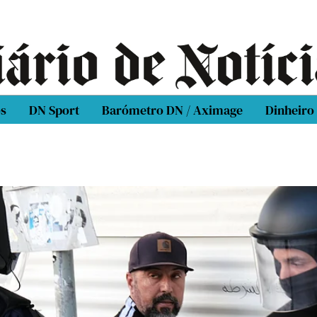
os
DN Sport
Barómetro DN / Aximage
Dinheiro