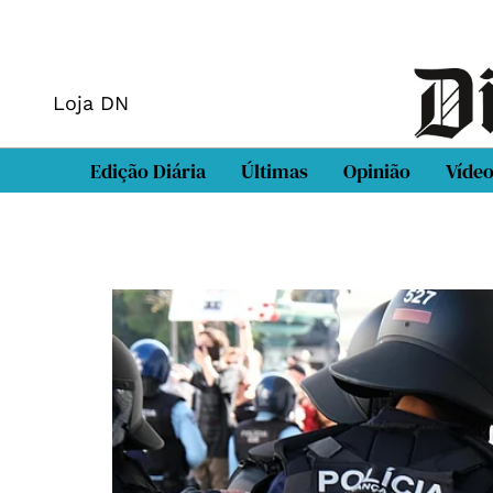
Loja DN
Edição Diária
Últimas
Opinião
Víde