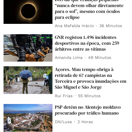
“nunca devem olhar diretamente
para o sol”, mesmo com óculos
para eclipse
Ana Mafalda Inácio
36 Minutos
GNR registou 1.496 incidentes
desportivos na época, com 259
árbitros entre as vítimas
Amanda Lima
49 Minutos
Açores. Mau tempo obriga à
retirada de 67 campistas na
Terceira e provoca inundações em
São Miguel e São Jorge
Rui Frias
55 Minutos
PSP detém no Alentejo moldavo
procurado por tráfico humano
DN/Lusa
2 Horas