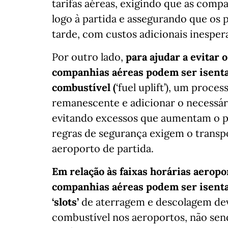
tarifas aéreas, exigindo que as comp
logo à partida e assegurando que os 
tarde, com custos adicionais inesper
Por outro lado,
para ajudar a evitar 
companhias aéreas podem ser isenta
combustível (
‘fuel uplift’), um proc
remanescente e adicionar o necessári
evitando excessos que aumentam o pe
regras de segurança exigem o transpo
aeroporto de partida.
Em relação às faixas horárias aeropor
companhias aéreas podem ser isentas
‘slots’
de aterragem e descolagem dev
combustível nos aeroportos, não send