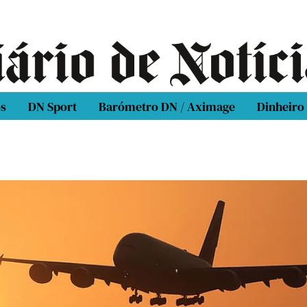
os
DN Sport
Barómetro DN / Aximage
Dinheiro