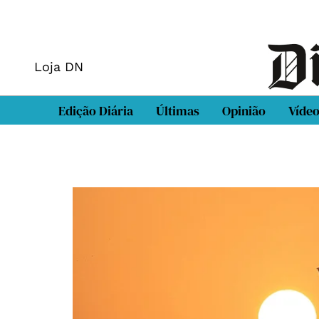
Loja DN
Edição Diária
Últimas
Opinião
Víde