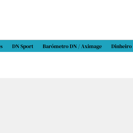
os
DN Sport
Barómetro DN / Aximage
Dinheiro