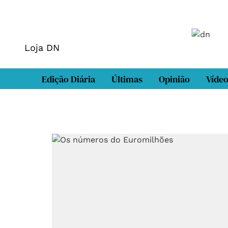
Loja DN
Edição Diária
Últimas
Opinião
Víde