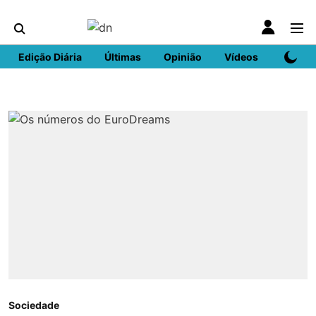
Edição Diária
Últimas
Opinião
Vídeos
DN Spo
Sociedade