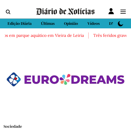
Edição Diária
Últimas
Opinião
Vídeos
DN Sport
cos em parque aquático em Vieira de Leiria
Três feridos graves a
Sociedade