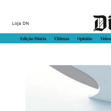
Loja DN
Edição Diária
Últimas
Opinião
Víde