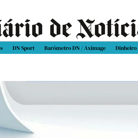
os
DN Sport
Barómetro DN / Aximage
Dinheiro