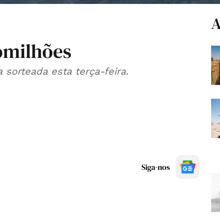
A
omilhões
 sorteada esta terça-feira.
Siga-nos