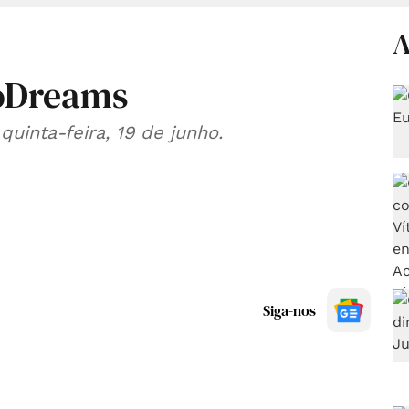
A
oDreams
quinta-feira, 19 de junho.
Siga-nos