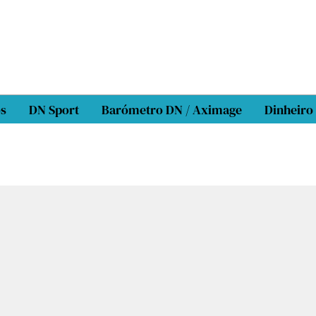
os
DN Sport
Barómetro DN / Aximage
Dinheiro