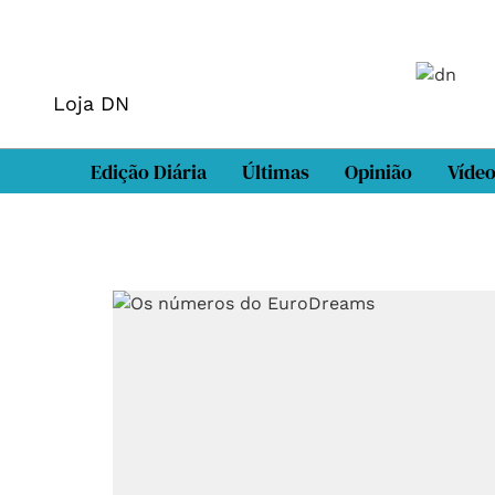
Loja DN
Edição Diária
Últimas
Opinião
Víde