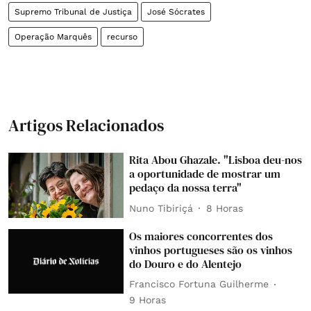
Supremo Tribunal de Justiça
José Sócrates
Operação Marquês
recurso
Artigos Relacionados
Rita Abou Ghazale. "Lisboa deu-nos
a oportunidade de mostrar um
pedaço da nossa terra"
Nuno Tibiriçá
8 Horas
Os maiores concorrentes dos
vinhos portugueses são os vinhos
do Douro e do Alentejo
Francisco Fortuna Guilherme
9 Horas