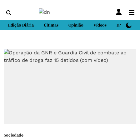
Edição Diária
Últimas
Opinião
Vídeos
DN Sport
Sociedade