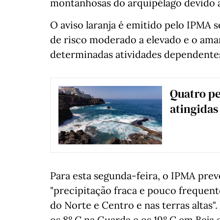
montanhosas do arquipélago devido a
O aviso laranja é emitido pelo IPMA 
de risco moderado a elevado e o ama
determinadas atividades dependentes
Quatro p
atingidas
Para esta segunda-feira, o IPMA prev
"precipitação fraca e pouco frequente
do Norte e Centro e nas terras altas
os 8º C na Guarda e os 19º C em Beja 