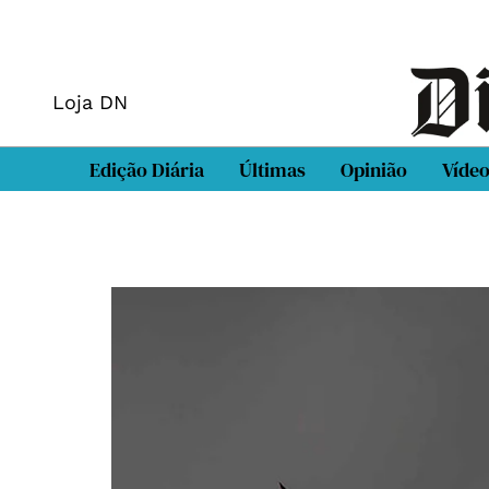
Loja DN
Edição Diária
Últimas
Opinião
Víde