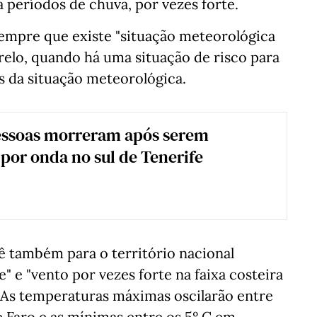
 períodos de chuva, por vezes forte.
sempre que existe "situação meteorológica
relo, quando há uma situação de risco para
 da situação meteorológica.
essoas morreram após serem
 por onda no sul de Tenerife
ê também para o território nacional
" e "vento por vezes forte na faixa costeira
". As temperaturas máximas oscilarão entre
e Faro e as mínimas entre os 5º C em