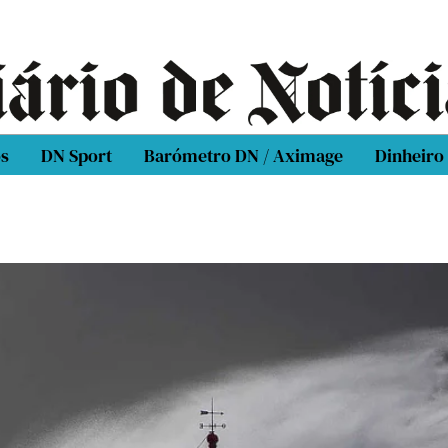
os
DN Sport
Barómetro DN / Aximage
Dinheiro