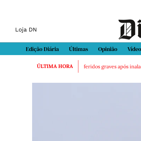
Loja DN
Edição Diária
Últimas
Opinião
Víde
ÚLTIMA HORA
do morto em Sintra
Três feridos graves após inalação de