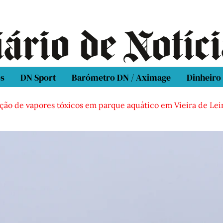
os
DN Sport
Barómetro DN / Aximage
Dinheiro
 vapores tóxicos em parque aquático em Vieira de Leiria