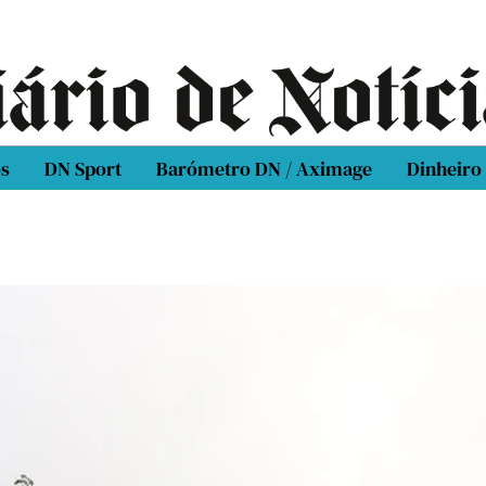
os
DN Sport
Barómetro DN / Aximage
Dinheiro