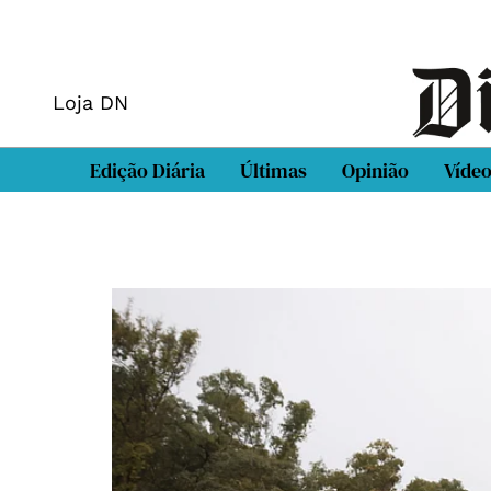
Loja DN
Edição Diária
Últimas
Opinião
Víde