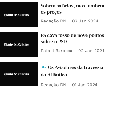
Sobem salários, mas também
os preços
Redação DN
02 Jan 2024
PS cava fosso de nove pontos
sobre o PSD
Rafael Barbosa
02 Jan 2024
Os Aviadores da travessia
do Atlântico
Redação DN
01 Jan 2024