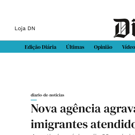
Loja DN
Edição Diária
Últimas
Opinião
Víde
diario-de-noticias
Nova agência agrav
imigrantes atendid