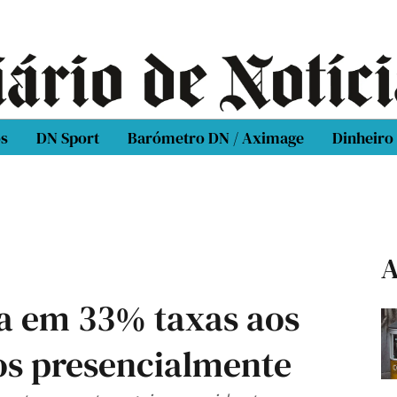
os
DN Sport
Barómetro DN / Aximage
Dinheiro
A
a em 33% taxas aos
os presencialmente