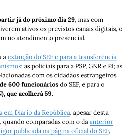
partir já do próximo dia 29
, mas com
verem ativos os previstos canais digitais, o
ém no atendimento presencial.
a a
extinção do SEF e para a transferência
anismos
: as policiais para a PSP, GNR e PJ; as
elacionadas com os cidadãos estrangeiros
 de 600 funcionários
do SEF, e para o
N), que acolherá 59
.
da em Diário da República
, apesar desta
xas, quando comparadas com o da
anterior
igor publicada na página oficial do SEF
,