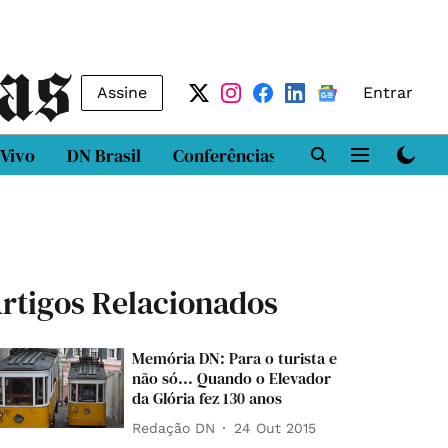
Assine
Entrar
 Vivo
DN Brasil
Conferências
DN LAB
Class
rtigos Relacionados
Memória DN: Para o turista e
não só... Quando o Elevador
da Glória fez 130 anos
Redação DN
24 Out 2015