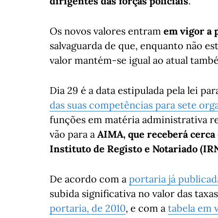
dirigentes das forças policiais
.
Os novos valores entram
em vigor a 
salvaguarda de que, enquanto não esti
valor mantém-se igual ao atual tamb
Dia 29 é a data estipulada pela lei par
das suas competências para sete org
funções em matéria administrativa r
vão para a
AIMA, que receberá cerca
Instituto de Registo e Notariado (IR
De acordo com a
portaria já publica
subida significativa no valor das ta
portaria, de 2010
, e com a
tabela em v