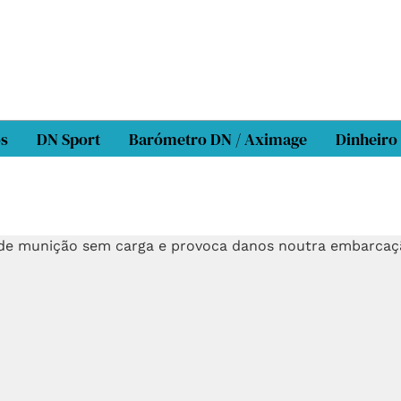
os
DN Sport
Barómetro DN / Aximage
Dinheiro