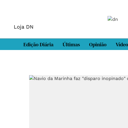
Loja DN
Edição Diária
Últimas
Opinião
Víde