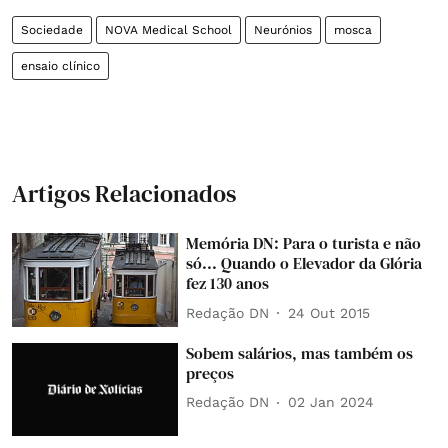
Sociedade
NOVA Medical School
Neurónios
mosca
ensaio clínico
Artigos Relacionados
Memória DN: Para o turista e não
só... Quando o Elevador da Glória
fez 130 anos
Redação DN
24 Out 2015
Sobem salários, mas também os
preços
Redação DN
02 Jan 2024