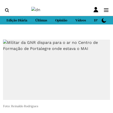
Edição Diária
Últimas
Opinião
Vídeos
DN Sport
Foto: Reinaldo Rodrigues