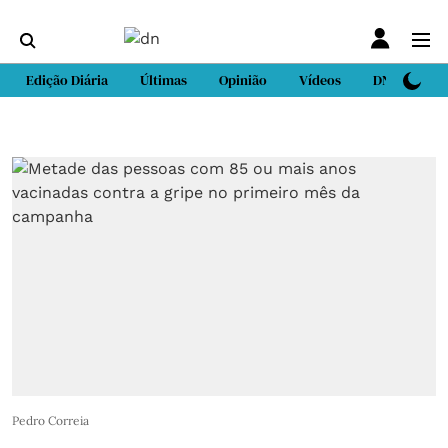
Edição Diária
Últimas
Opinião
Vídeos
DN Sport
Pedro Correia