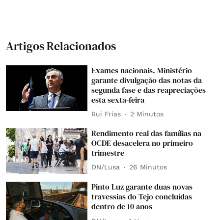
Artigos Relacionados
Exames nacionais. Ministério
garante divulgação das notas da
segunda fase e das reapreciações
esta sexta-feira
Rui Frias
2 Minutos
Rendimento real das famílias na
OCDE desacelera no primeiro
trimestre
DN/Lusa
26 Minutos
Pinto Luz garante duas novas
travessias do Tejo concluídas
dentro de 10 anos