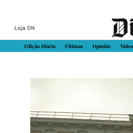
Loja DN
Edição Diária
Últimas
Opinião
Víde