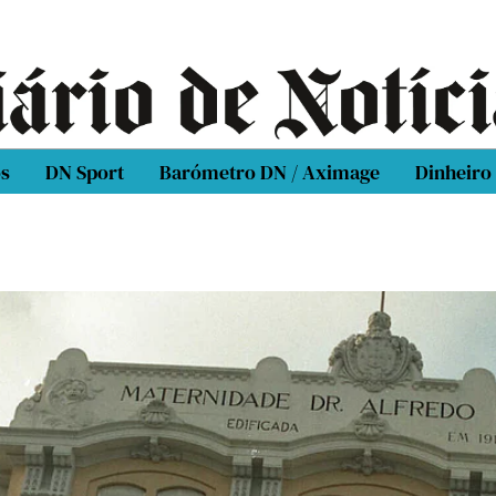
os
DN Sport
Barómetro DN / Aximage
Dinheiro