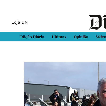
Loja DN
Edição Diária
Últimas
Opinião
Víde