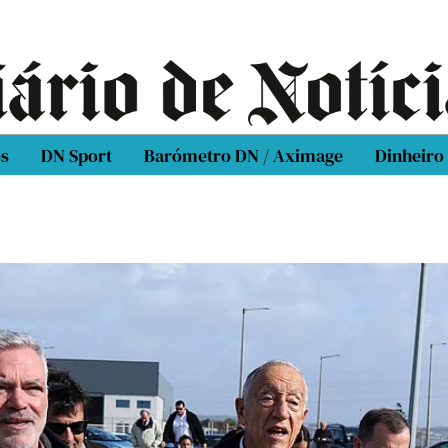
os
DN Sport
Barómetro DN / Aximage
Dinheiro